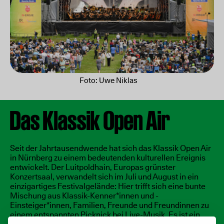
Foto: Uwe Niklas
Das Klassik Open Air
Seit der Jahrtausendwende hat sich das Klassik Open Air
in Nürnberg zu einem bedeutenden kulturellen Ereignis
entwickelt. Der Luitpoldhain, Europas grünster
Konzertsaal, verwandelt sich im Juli und August in ein
einzigartiges Festivalgelände: Hier trifft sich eine bunte
Mischung aus Klassik-Kenner*innen und -
Einsteiger*innen, Familien, Freunde und Freundinnen zu
einem entspannten Picknick bei Live-Musik. Es ist ein