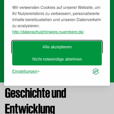
Treffpunkt für alle, unabhängig von musikalischen
Vorlieben oder kulturellem Hintergrund. Rund 160.000
Wir verwenden Cookies auf unserer Website, um
Besuchende werden jährlich vom “Woodstock der
Ihr Nutzererlebnis zu verbessern, personalisierte
klassischen Musik” angezogen.
Inhalte bereitzustellen und unseren Datenverkehr
Die Staatsphilharmonie und die Nürnberger Symphoniker
bieten bei den insgesamt drei Konzerten ein
zu analysieren.
abwechslungsreiches Programm, bei dem auch
http://datenschutzhinweis.nuernberg.de/
internationale Solist*innen im Fokus stehen. Auf der
Bühne im Luitpoldhain traten bereits bekannte Größen
wie Alison Balsom, Martin Grubinger, Daniel Hope oder
Alle akzeptieren
Andreas Ottensamer auf.
Nicht notwendige ablehnen
Auf den Unterseiten finden Sie alle wichtigen
Informationen für Ihren Besuch im Luitpoldhain, damit Sie
Einstellungen
Ihren Aufenthalt optimal planen und genießen können.
Wir freuen uns auf Ihren Besuch!
Geschichte und
Entwicklung