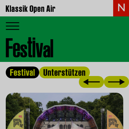
Klassik Open Air
i
t
F
e
v
l
s
a
Festival
Unterstützen